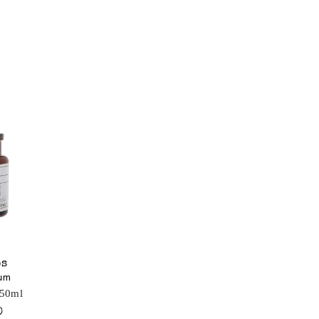
os
fum
 50ml
0