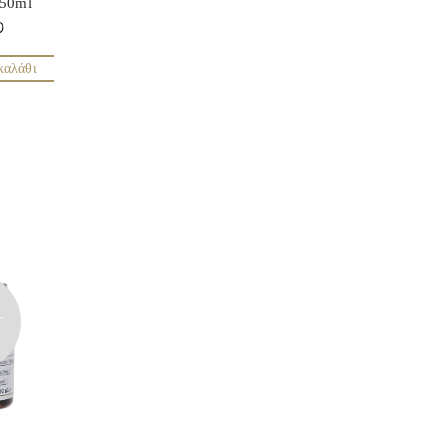
 50ml
0
καλάθι
T