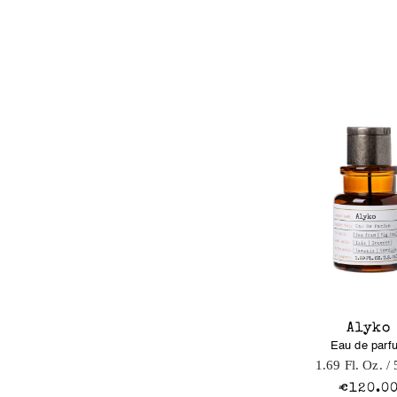
Alyko
Eau de parf
1.69 Fl. Oz.
/ 
€120.0