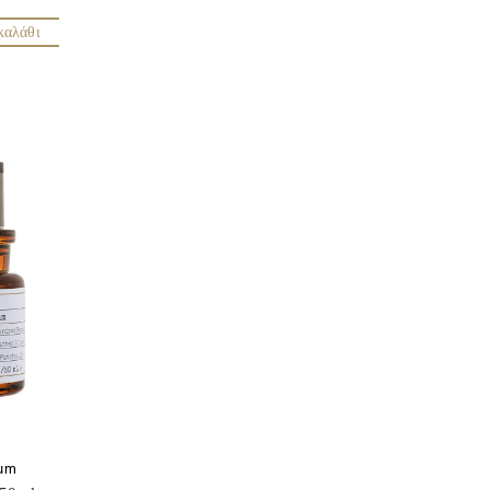
καλάθι
fum