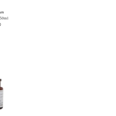
fum
 50ml
0