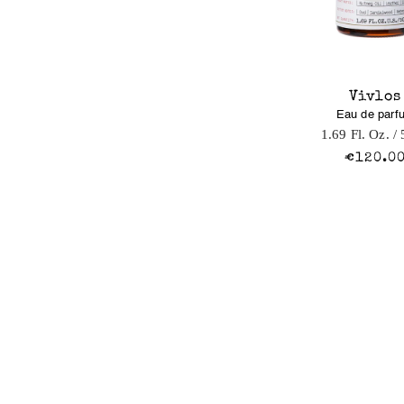
Vivlos
Eau de parf
1.69 Fl. Oz.
/ 
€120.0