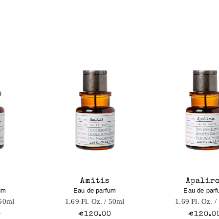
Amitis
Apalir
um
Eau de parfum
Eau de par
50ml
1.69 Fl. Oz.
/ 50ml
1.69 Fl. Oz.
/
0
€120.00
€120.0